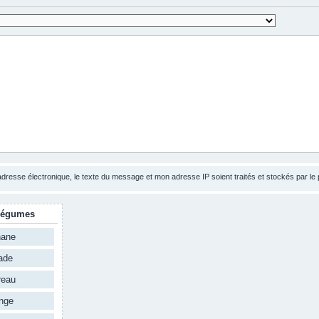
esse électronique, le texte du message et mon adresse IP soient traités et stockés par le
légumes
nane
ade
reau
nge