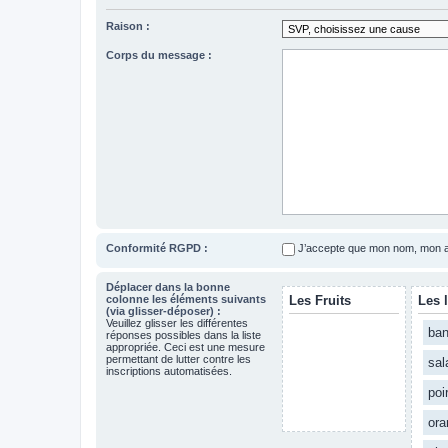
Raison :
Corps du message :
Conformité RGPD :
J’accepte que mon nom, mon adr
Déplacer dans la bonne
colonne les éléments suivants
Les Fruits
Les 
(via glisser-déposer) :
Veuillez glisser les différentes
ba
réponses possibles dans la liste
appropriée. Ceci est une mesure
permettant de lutter contre les
sal
inscriptions automatisées.
poi
ora