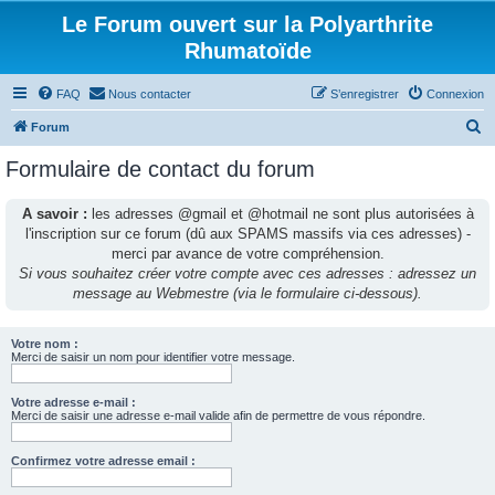
Le Forum ouvert sur la Polyarthrite
Rhumatoïde
FAQ
Nous contacter
S’enregistrer
Connexion
R
Forum
e
Formulaire de contact du forum
c
h
A savoir :
les adresses @gmail et @hotmail ne sont plus autorisées à
l'inscription sur ce forum (dû aux SPAMS massifs via ces adresses) -
e
merci par avance de votre compréhension.
r
Si vous souhaitez créer votre compte avec ces adresses : adressez un
c
message au Webmestre (via le formulaire ci-dessous).
h
e
Votre nom :
Merci de saisir un nom pour identifier votre message.
r
Votre adresse e-mail :
Merci de saisir une adresse e-mail valide afin de permettre de vous répondre.
Confirmez votre adresse email :