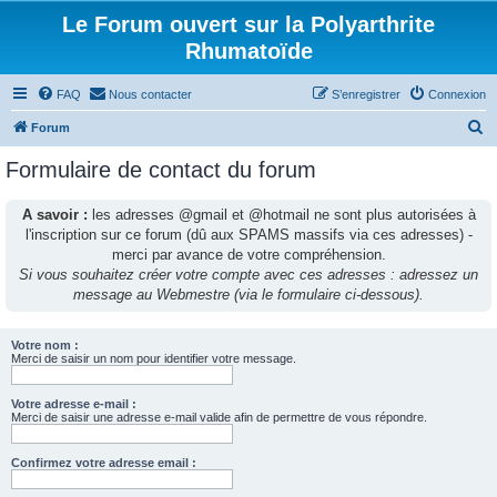
Le Forum ouvert sur la Polyarthrite
Rhumatoïde
FAQ
Nous contacter
S’enregistrer
Connexion
R
Forum
e
Formulaire de contact du forum
c
h
A savoir :
les adresses @gmail et @hotmail ne sont plus autorisées à
l'inscription sur ce forum (dû aux SPAMS massifs via ces adresses) -
e
merci par avance de votre compréhension.
r
Si vous souhaitez créer votre compte avec ces adresses : adressez un
c
message au Webmestre (via le formulaire ci-dessous).
h
e
Votre nom :
Merci de saisir un nom pour identifier votre message.
r
Votre adresse e-mail :
Merci de saisir une adresse e-mail valide afin de permettre de vous répondre.
Confirmez votre adresse email :